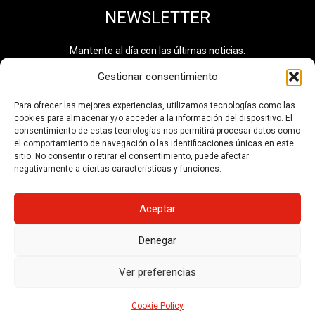
NEWSLETTER
Mantente al día con las últimas noticias.
Gestionar consentimiento
Para ofrecer las mejores experiencias, utilizamos tecnologías como las
cookies para almacenar y/o acceder a la información del dispositivo. El
He leído y acepto la
política de privacidad
. Información
consentimiento de estas tecnologías nos permitirá procesar datos como
adicional disponible en el
Registro de Actividades de
el comportamiento de navegación o las identificaciones únicas en este
Tratamiento de Datos
. Número de tratamiento: 0710.
sitio. No consentir o retirar el consentimiento, puede afectar
negativamente a ciertas características y funciones.
SUSCRIBIRSE
Aceptar
Denegar
© No se pueden reutilizar los contenidos de esta web sin
permiso del autor.
Ver preferencias
Política de Privacidad y Aviso Legal
Cookie Policy