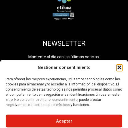
NEWSLETTER
Mantente al día con las últimas noticias.
Gestionar consentimiento
Para ofrecer las mejores experiencias, utilizamos tecnologías como las
cookies para almacenar y/o acceder a la información del dispositivo. El
He leído y acepto la
política de privacidad
. Información
consentimiento de estas tecnologías nos permitirá procesar datos como
adicional disponible en el
Registro de Actividades de
el comportamiento de navegación o las identificaciones únicas en este
Tratamiento de Datos
. Número de tratamiento: 0710.
sitio. No consentir o retirar el consentimiento, puede afectar
negativamente a ciertas características y funciones.
SUSCRIBIRSE
Aceptar