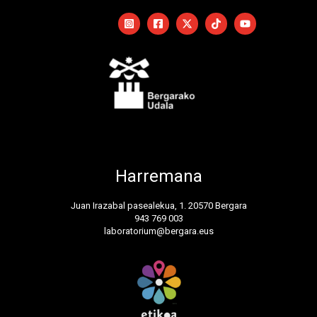
Harremana
Juan Irazabal pasealekua, 1. 20570 Bergara
943 769 003
laboratorium@bergara.eus