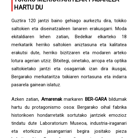
HARTU DU
Guztira 120 jantzi baino gehiago aurkeztu dira, tokiko
saltokien eta diseinatzaileen lanaren erakusgarri. Moda
ekitaldiaren lehen zatian, Bedelkar elkarteko 18
merkatarik herriko saltokien aniztasuna eta kalitatea
erakutsi dute, herriko bizitzaren eta modaren arteko
lotura agerian utziz. Bitxitegi, oinetako, arropa eta optika
saltokietako jantzi eta osagarriak izan dira ikusgai,
Bergarako merkataritza txikiaren nortasuna eta indarra
pasarela gainean islatuz.
Azken zatian,
Amarenak
markaren
BER-GARA
bildumak
hartu du protagonismo osoa: Bergarako oihal fabrika
historikoen hondarretatik sortutako jantziek emozioz
tindatu dute Laboratorium Museoa, industria-iraganari
eta etorkizun jasangarriari begira jositako pieza