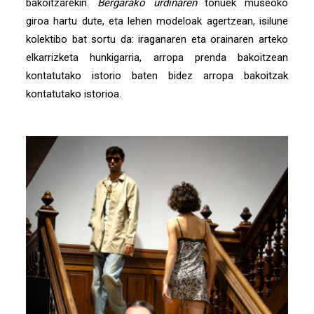
bakoitzarekin.
Bergarako urdinaren
tonuek museoko
giroa hartu dute, eta lehen modeloak agertzean, isilune
kolektibo bat sortu da: iraganaren eta orainaren arteko
elkarrizketa hunkigarria, arropa prenda bakoitzean
kontatutako istorio baten bidez arropa bakoitzak
kontatutako istorioa.