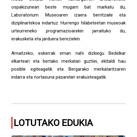
ospakizunean beste mugarri bat markatu du,
Laboratorium Museoaren izaera berritzaile eta
diziplinartekoa indartuz. Hurrengo hilabeteetan museoak
urteurreneko programazioarekin jarraituko du,
erakusketa eta jarduera bereziekin.
​​Amaitzeko, eskerrak eman nahi dizkiegu Bedelkar
elkarteari eta bertako merkatari guztiei, ekitaldi hau
posible egiteagatik eta Bergarako merkataritzaren
indarra eta nortasuna pasarelan erakusteagatik.
LOTUTAKO EDUKIA