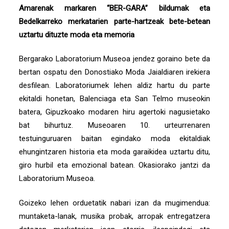
Amarenak markaren “BER-GARA” bildumak eta
Bedelkarreko merkatarien parte-hartzeak bete-betean
uztartu dituzte moda eta memoria
Bergarako Laboratorium Museoa jendez goraino bete da
bertan ospatu den Donostiako Moda Jaialdiaren irekiera
desfilean. Laboratoriumek lehen aldiz hartu du parte
ekitaldi honetan, Balenciaga eta San Telmo museokin
batera, Gipuzkoako modaren hiru agertoki nagusietako
bat bihurtuz. Museoaren 10. urteurrenaren
testuinguruaren baitan egindako moda ekitaldiak
ehungintzaren historia eta moda garaikidea uztartu ditu,
giro hurbil eta emozional batean. Okasiorako jantzi da
Laboratorium Museoa.
Goizeko lehen orduetatik nabari izan da mugimendua:
muntaketa-lanak, musika probak, arropak entregatzera