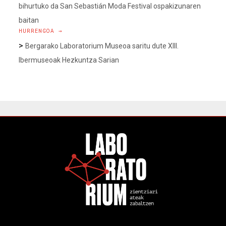
bihurtuko da San Sebastián Moda Festival ospakizunaren
baitan
HURRENGOA →
>
Bergarako Laboratorium Museoa saritu dute XIII.
Ibermuseoak Hezkuntza Sarian