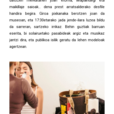
datozen merkatarien joan etorria, ileapaindegi eta
maikillaje saioak… dena prest arratsalderako desfile
handira begira. Giroa pixkanaka berotzen joan da
museoan, eta 17:30etarako jada jende-ilara luzea bildu
da sarreran, sartzeko irrikaz. Behin guztiak barruan
eserita, bi solairuetako pasabideak argiz eta musikaz
jantzi dira, eta publikoa isilik geratu da lehen modeloak
agertzean.