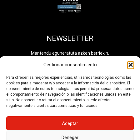
NEWSLETTER
Mantendu eguneratuta azken berriekin.
Gestionar consentimiento
Para ofrecer las mejores experiencias, utilizamos tecnologías como las
cookies para almacenar y/o acceder a la información del dispositivo. El
Pribatutasun politika
irakurri eta onartzen dut. Informazio
consentimiento de estas tecnologías nos permitirá procesar datos como
osagarria eskuragarri dago
Datuen Tratamendu
el comportamiento de navegación o las identificaciones únicas en este
Jardueren Erregistroan
. Tratamendu zenbakia: 0710.
sitio. No consentir o retirar el consentimiento, puede afectar
negativamente a ciertas características y funciones.
HARPIDETU
Aceptar
Denegar