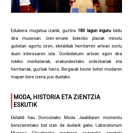
Edukiera mugatua izanik, guztira
180 lagun inguru
bildu
dira museoan. Izen-emate bidezko plazak minutu
gutxitan agortu ziren, ekitaldiak herritarren artean sortu
duen interesaren isla. Gonbidatuen artean egon dira
tokiko merkatariak, erakundeetako ordezkariak eta
herritarrak, guztiak harro, Bergarak beste behin modaren
mapan bere izena josi duelako.
MODA, HISTORIA ETA ZIENTZIA
ESKUTIK
Ekitaldi hau Donostiako Moda Jaialdiaren momentu
berezienetako bat izan da dudarik gabe, Laboratorium