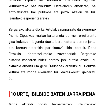
Museoa Gipuzkoako modaren eszenako agertoki
kulturaletako bat bihurtuz. Ekitaldiaren amaieran, bai
antolakuntza bai publikoa ere pozik azaldu da bizi
izandako esperientzarekin.
Bergarako alkate Gorka Artolak azpimarratu du ekimenak
“herria Gipuzkoa mailan kultura eta sormen erreferente
gisa kokatzen lagundu duela, bere historia berriro jantzi
eta komunitatearekin partekatuz”. Ildo beretik, Rosa
Errazkin Laboratoriumeko zuzendariak Bergarako
historia modaren bidez berriro josi dutela azaldu du
ekitaldia amaitu eta gero. “Museoak erakutsi du zientzia,
kultura eta moda elkarrekin bizi daitezkeela”, gaineratu
du.
10 URTE, IBILBIDE BATEN JARRAIPENA
Moda ekitaldi honek hamargarren urteurreneko