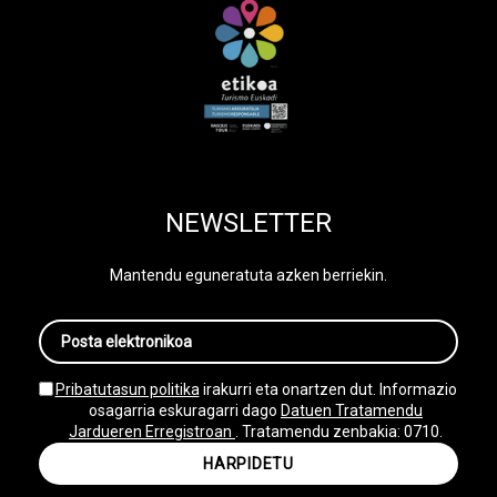
NEWSLETTER
Mantendu eguneratuta azken berriekin.
Pribatutasun politika
irakurri eta onartzen dut. Informazio
osagarria eskuragarri dago
Datuen Tratamendu
Jardueren Erregistroan
. Tratamendu zenbakia: 0710.
HARPIDETU