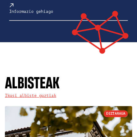
Informazio gehiago
ALBISTEAK
Ikusi albiste guztiak
EGITARAUA