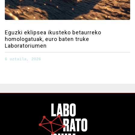
Eguzki eklipsea ikusteko betaurreko
homologatuak, euro baten truke
Laboratoriumen
6 uztaila, 2026