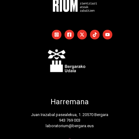
Harremana
Juan Irazabal pasealekua, 1. 20570 Bergara
943 769 003
laboratorium@bergara.eus