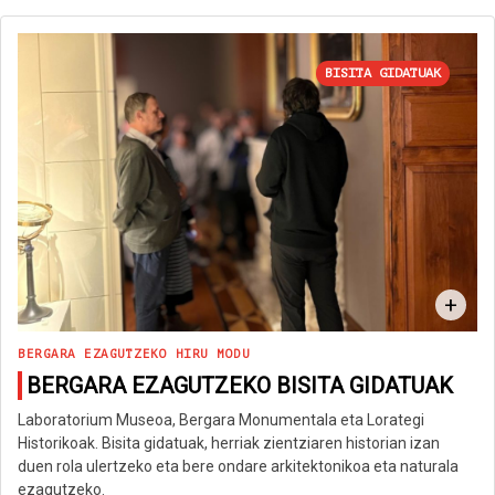
BISITA GIDATUAK
+
BERGARA EZAGUTZEKO HIRU MODU
BERGARA EZAGUTZEKO BISITA GIDATUAK
Laboratorium Museoa, Bergara Monumentala eta Lorategi
Historikoak. Bisita gidatuak, herriak zientziaren historian izan
duen rola ulertzeko eta bere ondare arkitektonikoa eta naturala
ezagutzeko.