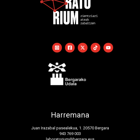
Harremana
Juan Irazabal pasealekua, 1. 20570 Bergara
943 769 003
laboratorium@bergara.eus