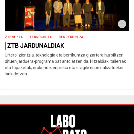
+
ZIENTZIA · TEKNOLOGIA · BERRIKUNTZA
ZTB JARDUNALDIAK
Urtero, zientzia, teknologia eta berrikuntza gizartera hurbiltzen
dituen jarduera-programa bat antolatzen da. Hitzaldiak, tailerrak
eta topaketak, erakunde, enpresa eta eragile espezializatuekin
lankidetzan.