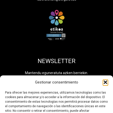
NEWSLETTER
Mantendu eguneratuta azken berriekin.
Gestionar consentimiento
Para ofrecer las mejores experiencias, utilizamos tecnologías como las
cookies para almacenar y/o acceder a la información del dispositivo. El
Pribatutasun politika
irakurri eta onartzen dut. Informazio
consentimiento de estas tecnologías nos permitirá procesar datos como
osagarria eskuragarri dago
Datuen Tratamendu
el comportamiento de navegación o las identificaciones únicas en este
Jardueren Erregistroan
. Tratamendu zenbakia: 0710.
sitio. No consentir o retirar el consentimiento, puede afectar