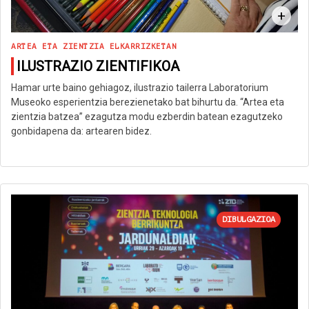
+
ARTEA ETA ZIENTZIA ELKARRIZKETAN
ILUSTRAZIO ZIENTIFIKOA
Hamar urte baino gehiagoz, ilustrazio tailerra Laboratorium
Museoko esperientzia berezienetako bat bihurtu da. “Artea eta
zientzia batzea” ezagutza modu ezberdin batean ezagutzeko
gonbidapena da: artearen bidez.
DIBULGAZIOA