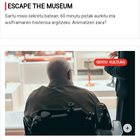
ESCAPE THE MUSEUM
Sartu misio sekretu batean. 60 minutu pistak aurkitu eta
wolframaren misterioa argitzeko. Animatzen zara?
GERTU KULTURA
+