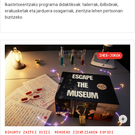
Ikastetxeentzako programa didaktikoak: tailerrak, ibilbideak,
erakusketak eta jarduera osagarriak, zientzia lehen pertsonan
bizitzeko.
IHES-JOKOA
+
BIHURTU ZAITEZ XVIII. MENDEKO ZIENTZIAREN ESPIOI