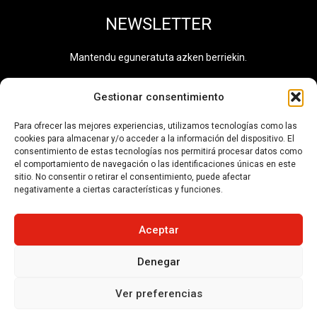
NEWSLETTER
Mantendu eguneratuta azken berriekin.
Gestionar consentimiento
Para ofrecer las mejores experiencias, utilizamos tecnologías como las
Pribatutasun politika
irakurri eta onartzen dut.
cookies para almacenar y/o acceder a la información del dispositivo. El
Informazio osagarria eskuragarri dago
Datuen
consentimiento de estas tecnologías nos permitirá procesar datos como
Tratamendu Jardueren Erregistroan
. Tratamendu
el comportamiento de navegación o las identificaciones únicas en este
zenbakia: 0710.
sitio. No consentir o retirar el consentimiento, puede afectar
negativamente a ciertas características y funciones.
HARPIDETU
Aceptar
Denegar
© No se pueden reutilizar los contenidos de esta web sin
permiso del autor.
Ver preferencias