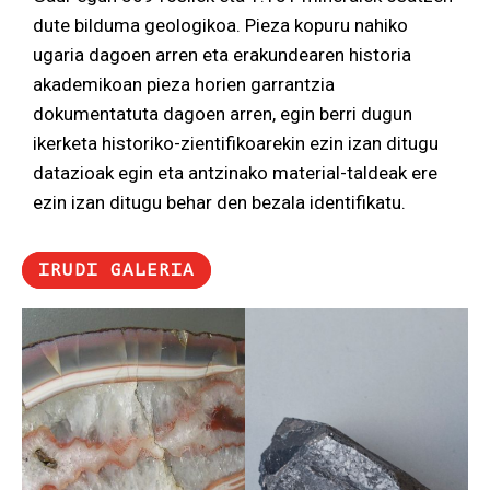
dute bilduma geologikoa. Pieza kopuru nahiko
ugaria dagoen arren eta erakundearen historia
akademikoan pieza horien garrantzia
dokumentatuta dagoen arren, egin berri dugun
ikerketa historiko-zientifikoarekin ezin izan ditugu
datazioak egin eta antzinako material-taldeak ere
ezin izan ditugu behar den bezala identifikatu.
IRUDI GALERIA