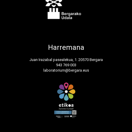
Harremana
Juan Irazabal pasealekua, 1. 20570 Bergara
943 769 003
laboratorium@bergara.eus