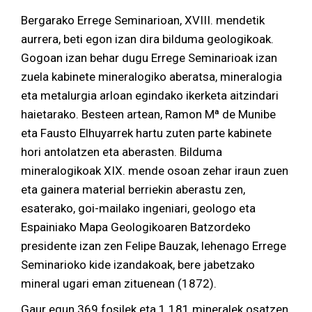
Bergarako Errege Seminarioan, XVIII. mendetik
aurrera, beti egon izan dira bilduma geologikoak.
Gogoan izan behar dugu Errege Seminarioak izan
zuela kabinete mineralogiko aberatsa, mineralogia
eta metalurgia arloan egindako ikerketa aitzindari
haietarako. Besteen artean, Ramon Mª de Munibe
eta Fausto Elhuyarrek hartu zuten parte kabinete
hori antolatzen eta aberasten. Bilduma
mineralogikoak XIX. mende osoan zehar iraun zuen
eta gainera material berriekin aberastu zen,
esaterako, goi-mailako ingeniari, geologo eta
Espainiako Mapa Geologikoaren Batzordeko
presidente izan zen Felipe Bauzak, lehenago Errege
Seminarioko kide izandakoak, bere jabetzako
mineral ugari eman zituenean (1872).
Gaur egun 369 fosilek eta 1.181 mineralek osatzen