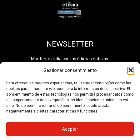
NEWSLETTER
Mantente al día con las últimas noticias.
Gestionar consentimiento
Para ofrecer las mejores experiencias, utilizamos tecnologías como las
cookies para almacenar y/o acceder a la información del dispositivo. El
He leído y acepto la
política de privacidad
. Información
consentimiento de estas tecnologías nos permitirá procesar datos como
adicional disponible en el
Registro de Actividades de
el comportamiento de navegación o las identificaciones únicas en este
Tratamiento de Datos
. Número de tratamiento: 0710.
sitio. No consentir o retirar el consentimiento, puede afectar
negativamente a ciertas características y funciones.
SUSCRIBIRSE
Aceptar