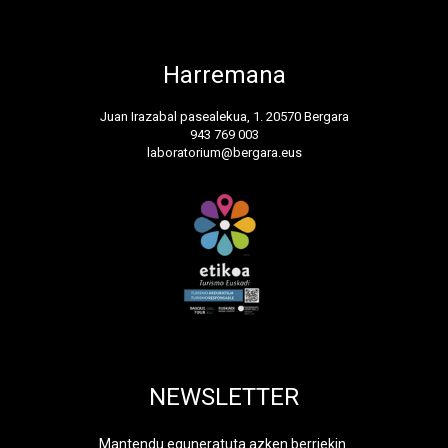
Harremana
Juan Irazabal pasealekua, 1. 20570 Bergara
943 769 003
laboratorium@bergara.eus
NEWSLETTER
Mantendu eguneratuta azken berriekin.