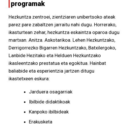
programak
Hezkuntza zentroei, zientziaren unibertsoko ateak
parez pare zabaltzen jarraitu nahi dugu. Horrerako,
ikasturtean zehar, hezkuntza eskaintza oparoa dugu
martxan. Anitza. Askotarikoa. Lehen Hezkuntzako,
Derrigorrezko Bigarren Hezkuntzako, Batxilergoko,
Lanbide Hezitako eta Helduen Hezkuntzako
ikasleentzako prestatua eta egokitua. Hainbat
baliabide eta esperientzia jartzen ditugu
ikastetxeen eskura:
Jarduera osagarriak
Ibilbide didaktikoak
Kanpoko ibilbideak
Erakusketa