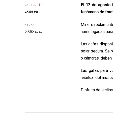
El 12 de agosto t
CATEGORÍA
Eklipsea
fenómeno de forma
Mirar directamente
FECHA
6 julio 2026
homologadas para 
Las gafas disponi
solar segura.
Se
r
o cámaras, deben 
Las gafas para v
habitual del museo
Disfruta del eclip