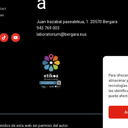
a
Juan Irazabal pasealekua, 1. 20570 Bergara
943 769 003
laboratorium@bergara.eus
Para ofrece
almacenar y
tecnologías
las identifi
puede afect
A
enidos de esta web sin permiso del autor.