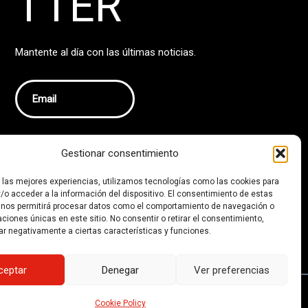
TTER
Mantente al día con las últimas noticias.
He leído y acepto la
política de privacidad
.
Gestionar consentimiento
Información adicional disponible en el
Registro de Actividades de Tratamiento de
Datos
. Número de tratamiento: 0710.
r las mejores experiencias, utilizamos tecnologías como las cookies para
/o acceder a la información del dispositivo. El consentimiento de estas
SUSCRIB
 nos permitirá procesar datos como el comportamiento de navegación o
IRSE
caciones únicas en este sitio. No consentir o retirar el consentimiento,
ar negativamente a ciertas características y funciones.
ceptar
Denegar
Ver preferencias
Política de Privacidad y Aviso Legal
Cookie Policy