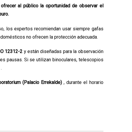
 ofrecer al público la oportunidad de observar el
euro.
so, los expertos
recomiendan
usar
siempre
gafas
os domésticos no
ofrecen
la protección adecuada.
SO 12312-2
y están diseñadas para la observación
ves pausas. Si
se utilizan binoculares, telescopios
.
oratorium (Palacio Errekalde)
, durante el horario