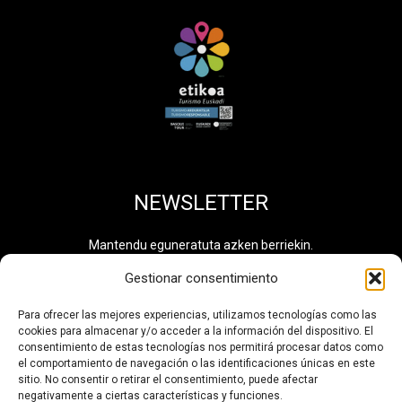
NEWSLETTER
Mantendu eguneratuta azken berriekin.
Gestionar consentimiento
Para ofrecer las mejores experiencias, utilizamos tecnologías como las
cookies para almacenar y/o acceder a la información del dispositivo. El
Pribatutasun politika
irakurri eta onartzen dut. Informazio
consentimiento de estas tecnologías nos permitirá procesar datos como
osagarria eskuragarri dago
Datuen Tratamendu
el comportamiento de navegación o las identificaciones únicas en este
Jardueren Erregistroan
. Tratamendu zenbakia: 0710.
sitio. No consentir o retirar el consentimiento, puede afectar
negativamente a ciertas características y funciones.
HARPIDETU