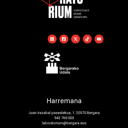
Harremana
Juan Irazabal pasealekua, 1. 20570 Bergara
943 769 003
laboratorium@bergara.eus