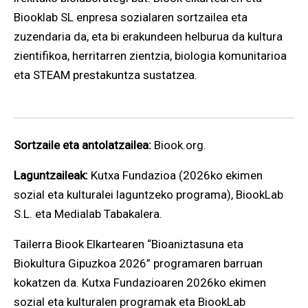
Biooklab SL enpresa sozialaren sortzailea eta
zuzendaria da, eta bi erakundeen helburua da kultura
zientifikoa, herritarren zientzia, biologia komunitarioa
eta STEAM prestakuntza sustatzea.
Sortzaile eta antolatzailea:
Biook.org.
Laguntzaileak:
Kutxa Fundazioa (2026ko ekimen
sozial eta kulturalei laguntzeko programa), BiookLab
S.L. eta Medialab Tabakalera.
Tailerra Biook Elkartearen “Bioaniztasuna eta
Biokultura Gipuzkoa 2026” programaren barruan
kokatzen da. Kutxa Fundazioaren 2026ko ekimen
sozial eta kulturalen programak eta BiookLab