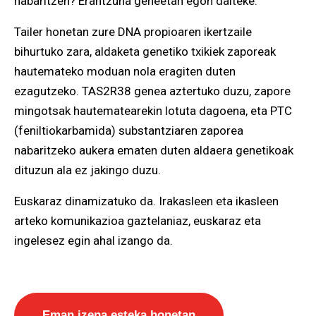
nabaritzen? Erantzuna geneetan egon daiteke.
Tailer honetan zure DNA propioaren ikertzaile
bihurtuko zara, aldaketa genetiko txikiek zaporeak
hautemateko moduan nola eragiten duten
ezagutzeko. TAS2R38 genea aztertuko duzu, zapore
mingotsak hautematearekin lotuta dagoena, eta PTC
(feniltiokarbamida) substantziaren zaporea
nabaritzeko aukera ematen duten aldaera genetikoak
dituzun ala ez jakingo duzu.
Euskaraz dinamizatuko da. Irakasleen eta ikasleen
arteko komunikazioa gaztelaniaz, euskaraz eta
ingelesez egin ahal izango da.
Eman izena esteka honetan