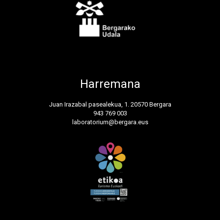
Harremana
Juan Irazabal pasealekua, 1. 20570 Bergara
943 769 003
laboratorium@bergara.eus