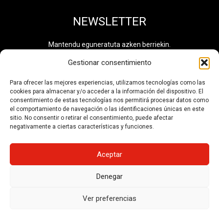
NEWSLETTER
Mantendu eguneratuta azken berriekin.
Gestionar consentimiento
Para ofrecer las mejores experiencias, utilizamos tecnologías como las
cookies para almacenar y/o acceder a la información del dispositivo. El
Pribatutasun politika
irakurri eta onartzen dut. Informazio
consentimiento de estas tecnologías nos permitirá procesar datos como
osagarria eskuragarri dago
Datuen Tratamendu
el comportamiento de navegación o las identificaciones únicas en este
Jardueren Erregistroan
. Tratamendu zenbakia: 0710.
sitio. No consentir o retirar el consentimiento, puede afectar
negativamente a ciertas características y funciones.
HARPIDETU
Aceptar
Denegar
© No se pueden reutilizar los contenidos de esta web sin
permiso del autor.
Ver preferencias
Pribatutasun politika eta Lege oharra