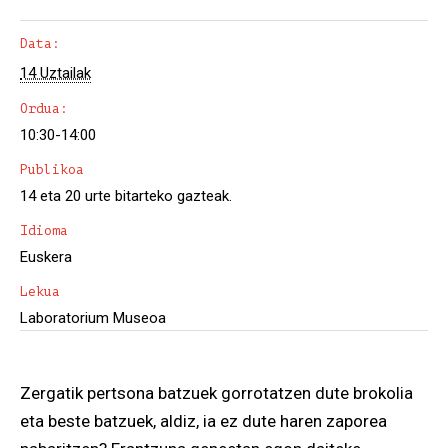
Data:
14 Uztailak
Ordua:
10:30-14:00
Publikoa
14 eta 20 urte bitarteko gazteak.
Idioma
Euskera
Lekua
Laboratorium Museoa
Zergatik pertsona batzuek gorrotatzen dute brokolia
eta beste batzuek, aldiz, ia ez dute haren zaporea