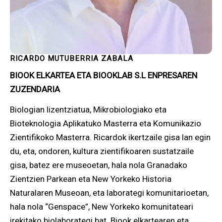
RICARDO MUTUBERRIA ZABALA
BIOOK ELKARTEA ETA BIOOKLAB S.L ENPRESAREN
ZUZENDARIA
Biologian lizentziatua, Mikrobiologiako eta
Bioteknologia Aplikatuko Masterra eta Komunikazio
Zientifikoko Masterra. Ricardok ikertzaile gisa lan egin
du, eta, ondoren, kultura zientifikoaren sustatzaile
gisa, batez ere museoetan, hala nola Granadako
Zientzien Parkean eta New Yorkeko Historia
Naturalaren Museoan, eta laborategi komunitarioetan,
hala nola “Genspace”, New Yorkeko komunitateari
irekitako biolaborategi bat. Biook elkartearen eta