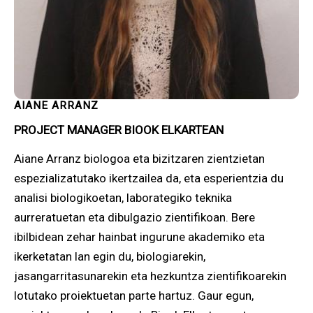
AIANE ARRANZ
PROJECT MANAGER BIOOK ELKARTEAN
Aiane Arranz biologoa eta bizitzaren zientzietan
espezializatutako ikertzailea da, eta esperientzia du
analisi biologikoetan, laborategiko teknika
aurreratuetan eta dibulgazio zientifikoan. Bere
ibilbidean zehar hainbat ingurune akademiko eta
ikerketatan lan egin du, biologiarekin,
jasangarritasunarekin eta hezkuntza zientifikoarekin
lotutako proiektuetan parte hartuz. Gaur egun,