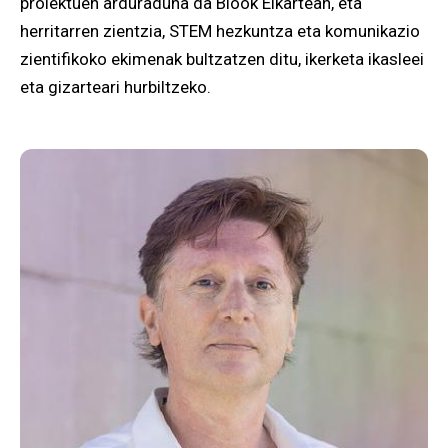
proiektuen arduraduna da Biook Elkartean, eta
herritarren zientzia, STEM hezkuntza eta komunikazio
zientifikoko ekimenak bultzatzen ditu, ikerketa ikasleei
eta gizarteari hurbiltzeko.